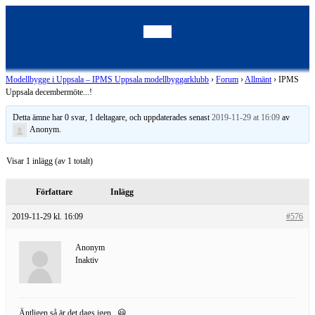
Modellbygge i Uppsala – IPMS Uppsala modellbyggarklubb
›
Forum
›
Allmänt
›
IPMS
Uppsala decembermöte...!
Detta ämne har 0 svar, 1 deltagare, och uppdaterades senast
2019-11-29 at 16:09
av
Anonym
.
Visar 1 inlägg (av 1 totalt)
Författare
Inlägg
2019-11-29 kl. 16:09
#576
Anonym
Inaktiv
Äntligen så är det dags igen...😃