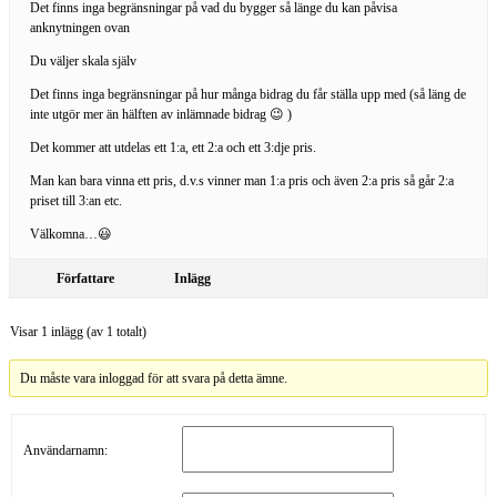
Det finns inga begränsningar på vad du bygger så länge du kan påvisa
anknytningen ovan
Du väljer skala själv
Det finns inga begränsningar på hur många bidrag du får ställa upp med (så läng de
inte utgör mer än hälften av inlämnade bidrag 😉 )
Det kommer att utdelas ett 1:a, ett 2:a och ett 3:dje pris.
Man kan bara vinna ett pris, d.v.s vinner man 1:a pris och även 2:a pris så går 2:a
priset till 3:an etc.
Välkomna…😃
Författare
Inlägg
Visar 1 inlägg (av 1 totalt)
Du måste vara inloggad för att svara på detta ämne.
Användarnamn: