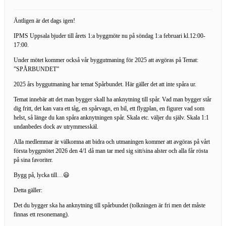
Äntligen är det dags igen!
IPMS Uppsala bjuder till årets 1:a byggmöte nu på söndag 1:a februari kl.12:00-
17:00.
Under mötet kommer också vår byggutmaning för 2025 att avgöras på Temat:
”SPÅRBUNDET”
2025 års byggutmaning har temat Spårbundet. Här gäller det att inte spåra ur.
Temat innebär att det man bygger skall ha anknytning till spår. Vad man bygger står
dig fritt, det kan vara ett tåg, en spårvagn, en bil, ett flygplan, en figurer vad som
helst, så länge du kan spåra anknytningen spår. Skala etc. väljer du själv. Skala 1:1
undanbedes dock av utrymmesskäl.
Alla medlemmar är välkomna att bidra och utmaningen kommer att avgöras på vårt
första byggmötet 2026 den 4/1 då man tar med sig sitt/sina alster och alla får rösta
på sina favoriter.
Bygg på, lycka till…😃
Detta gäller:
Det du bygger ska ha anknytning till spårbundet (tolkningen är fri men det måste
finnas ett resonemang).