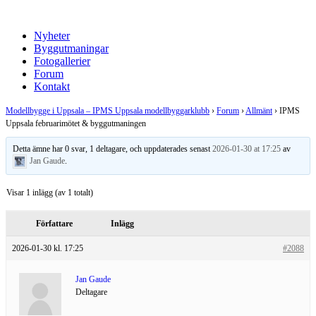
Nyheter
Byggutmaningar
Fotogallerier
Forum
Kontakt
Modellbygge i Uppsala – IPMS Uppsala modellbyggarklubb
›
Forum
›
Allmänt
›
IPMS
Uppsala februarimötet & byggutmaningen
Detta ämne har 0 svar, 1 deltagare, och uppdaterades senast
2026-01-30 at 17:25
av
Jan Gaude
.
Visar 1 inlägg (av 1 totalt)
Författare
Inlägg
2026-01-30 kl. 17:25
#2088
Jan Gaude
Deltagare