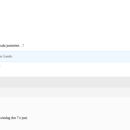
ala junimötet…!
an Gaude
.
söndag den 7:e juni.