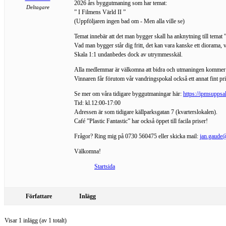
2026 års byggutmaning som har temat:
Deltagare
” I Filmens Värld II ”
(Uppföljaren ingen bad om - Men alla ville se)
Temat innebär att det man bygger skall ha anknytning till temat 
Vad man bygger står dig fritt, det kan vara kanske ett diorama, vin
Skala 1:1 undanbedes dock av utrymmesskäl.
Alla medlemmar är välkomna att bidra och utmaningen kommer att 
Vinnaren får förutom vår vandringspokal också ett annat fint 
Se mer om våra tidigare byggutmaningar här:
https://ipmsuppsal
Tid: kl.12:00-17:00
Adressen är som tidigare källparksgatan 7 (kvarterslokalen).
Café ”Plastic Fantastic” har också öppet till facila priser!
Frågor? Ring mig på 0730 560475 eller skicka mail:
jan.gaude
Välkomna!
Startsida
Författare
Inlägg
Visar 1 inlägg (av 1 totalt)