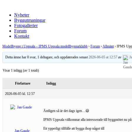
Nyheter
Byggutmaningar
Fotogallerier
Forum
Kontakt
Modellbygge i Uppsala – IPMS Uppsala modellbyggarklubb
›
Forum
›
Allmänt
›
IPMS Upps
Detta ämne har 0 svar, 1 deltagare, och uppdaterades senast
2026-06-05 at 12:57
av
J
Visar 1 inlägg (av 1 totalt)
Författare
Inlägg
2026-06-05 kl. 12:57
Äntligen så är det dags igen…😃
IPMS Uppsala välkomnar alla intresserade till byggmötet nu på 
Ett ypperligt tillfälle att bygga ihop något till
Jan Gaude