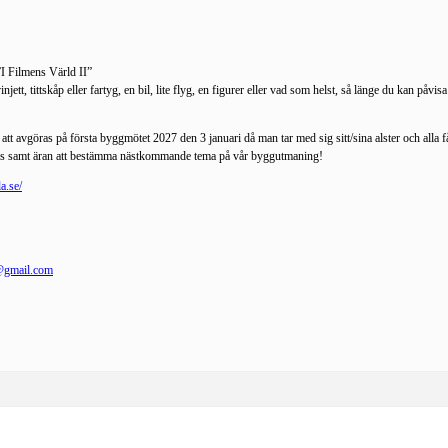
”I Filmens Värld II”
jett, tittskåp eller fartyg, en bil, lite flyg, en figurer eller vad som helst, så länge du kan påvis
avgöras på första byggmötet 2027 den 3 januari då man tar med sig sitt/sina alster och alla får
pris samt äran att bestämma nästkommande tema på vår byggutmaning!
a.se/
@gmail.com