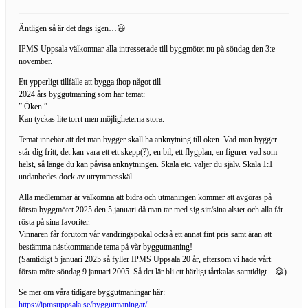
Äntligen så är det dags igen…😃
IPMS Uppsala välkomnar alla intresserade till byggmötet nu på söndag den 3:e
november.
Ett ypperligt tillfälle att bygga ihop något till
2024 års byggutmaning som har temat:
” Öken ”
Kan tyckas lite torrt men möjligheterna stora.
Temat innebär att det man bygger skall ha anknytning till öken. Vad man bygger
står dig fritt, det kan vara ett ett skepp(?), en bil, ett flygplan, en figurer vad som
helst, så länge du kan påvisa anknytningen. Skala etc. väljer du själv. Skala 1:1
undanbedes dock av utrymmesskäl.
Alla medlemmar är välkomna att bidra och utmaningen kommer att avgöras på
första byggmötet 2025 den 5 januari då man tar med sig sitt/sina alster och alla får
rösta på sina favoriter.
Vinnaren får förutom vår vandringspokal också ett annat fint pris samt äran att
bestämma nästkommande tema på vår byggutmaning!
(Samtidigt 5 januari 2025 så fyller IPMS Uppsala 20 år, eftersom vi hade vårt
första möte söndag 9 januari 2005. Så det lär bli ett härligt tårtkalas samtidigt…😋).
Se mer om våra tidigare byggutmaningar här:
https://ipmsuppsala.se/byggutmaningar/