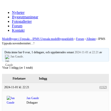
Nyheter
Byggutmaningar
Fotogallerier
Forum
Kontakt
Modellbygge i Uppsala – IPMS Uppsala modellbyggarklubb
›
Forum
›
Allmänt
›
IPMS
Uppsala novembermötet…!
Detta ämne har 0 svar, 1 deltagare, och uppdaterades senast
2024-11-01 at 22:21
av
Jan Gaude
.
Visar 1 inlägg (av 1 totalt)
Författare
Inlägg
2024-11-01 kl. 22:21
#1929
Jan Gaude
Deltagare