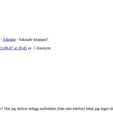
›
Allmänt
›
Saknade knappar?
2-08-07 at 20:45
av
Anonym
.
de? När jag skriver inlägg nuförtiden (från min telefon) hittar jag inget s