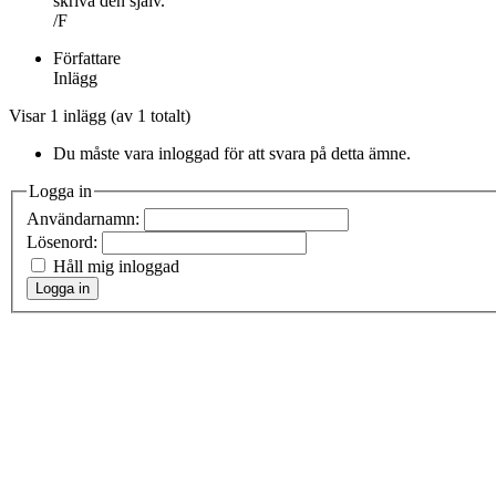
skriva den själv.
/F
Författare
Inlägg
Visar 1 inlägg (av 1 totalt)
Du måste vara inloggad för att svara på detta ämne.
Logga in
Användarnamn:
Lösenord:
Håll mig inloggad
Logga in