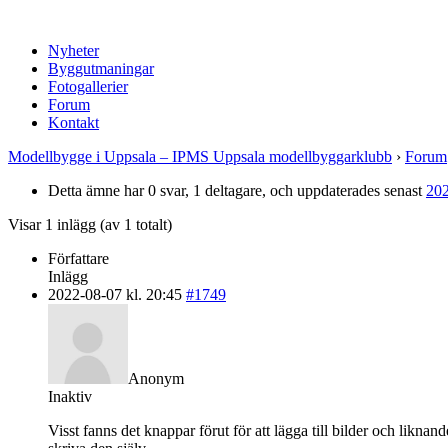
Nyheter
Byggutmaningar
Fotogallerier
Forum
Kontakt
Modellbygge i Uppsala – IPMS Uppsala modellbyggarklubb
›
Forum
Detta ämne har 0 svar, 1 deltagare, och uppdaterades senast
202
Visar 1 inlägg (av 1 totalt)
Författare
Inlägg
2022-08-07 kl. 20:45
#1749
Anonym
Inaktiv
Visst fanns det knappar förut för att lägga till bilder och liknan