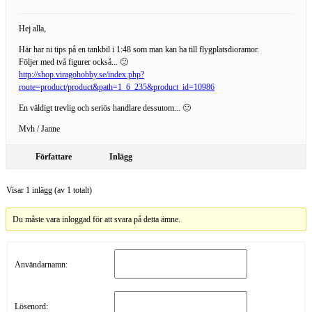
Hej alla,
Här har ni tips på en tankbil i 1:48 som man kan ha till flygplatsdioramor.
Följer med två figurer också... 🙂
http://shop.viragohobby.se/index.php?
route=product/product&path=1_6_235&product_id=10986
En väldigt trevlig och seriös handlare dessutom... 🙂
Mvh / Janne
Författare
Inlägg
Visar 1 inlägg (av 1 totalt)
Du måste vara inloggad för att svara på detta ämne.
Användarnamn:
Lösenord: