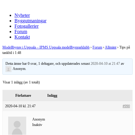
Nyheter
Byggutmaningar
Fotogallerier
Forum
Kontakt
Modellbygge i Uppsala – IPMS Uppsala modellbyggarklubb
›
Forum
›
Allmänt
›
Tips på
tankbil i 1:48
Detta ämne har 0 svar, 1 deltagare, och uppdaterades senast
2020-04-10 at 21:47
av
Anonym
.
Visar 1 inlägg (av 1 totalt)
Författare
Inlägg
2020-04-10 kl. 21:47
#990
Anonym
Inaktiv