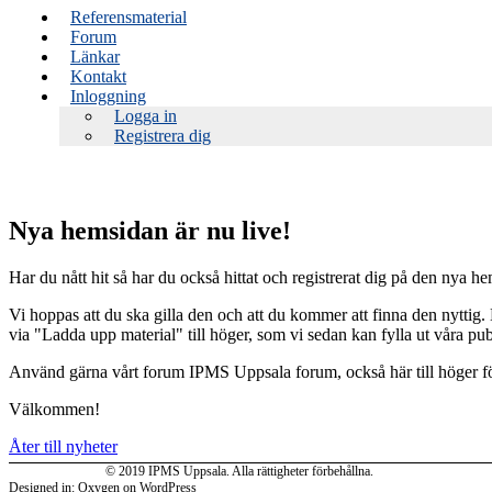
Referensmaterial
Forum
Länkar
Kontakt
Inloggning
Logga in
Registrera dig
Nya hemsidan är nu live!
Har du nått hit så har du också hittat och registrerat dig på den nya h
Vi hoppas att du ska gilla den och att du kommer att finna den nyttig.
via "Ladda upp material" till höger, som vi sedan kan fylla ut våra pu
Använd gärna vårt forum IPMS Uppsala forum, också här till höger för at
Välkommen!
Åter till nyheter
© 2019 IPMS Uppsala. Alla rättigheter förbehållna.
Designed in: Oxygen on WordPress