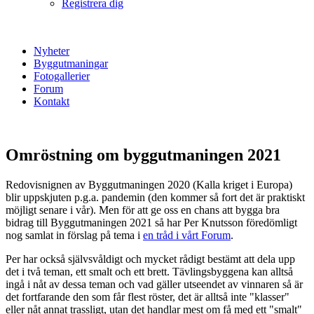
Registrera dig
Nyheter
Byggutmaningar
Fotogallerier
Forum
Kontakt
Omröstning om byggutmaningen 2021
Redovisnignen av Byggutmaningen 2020 (Kalla kriget i Europa)
blir uppskjuten p.g.a. pandemin (den kommer så fort det är praktiskt
möjligt senare i vår). Men för att ge oss en chans att bygga bra
bidrag till Byggutmaningen 2021 så har Per Knutsson föredömligt
nog samlat in förslag på tema i
en tråd i vårt Forum
.
Per har också självsvåldigt och mycket rådigt bestämt att dela upp
det i två teman, ett smalt och ett brett. Tävlingsbyggena kan alltså
ingå i nåt av dessa teman och vad gäller utseendet av vinnaren så är
det fortfarande den som får flest röster, det är alltså inte "klasser"
eller nåt annat trassligt, utan det handlar mest om få med ett "smalt"